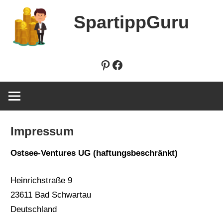
Zum
SpartippGuru
Inhalt
springen
Pinterest
Facebook
Impressum
Ostsee-Ventures UG (haftungsbeschränkt)
Heinrichstraße 9
23611 Bad Schwartau
Deutschland