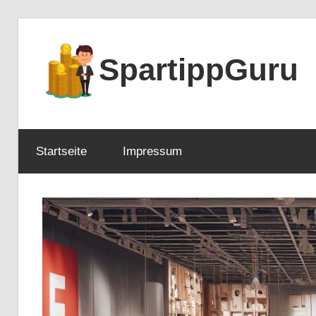
Zum
Inhalt
SpartippGuru
springen
Startseite
Impressum