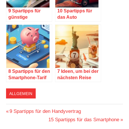
9 Spartipps für
10 Spartipps für
günstige
das Auto
Fotobücher
8 Spartipps für den
7 Ideen, um bei der
Smartphone-Tarif
nächsten Reise
Geld zu sparen
ALLGEMEIN
Beitragsnavigation
Vorheriger
9 Spartipps für den Handyvertrag
Beitrag:
Nächster
15 Spartipps für das Smartphone
Beitrag: