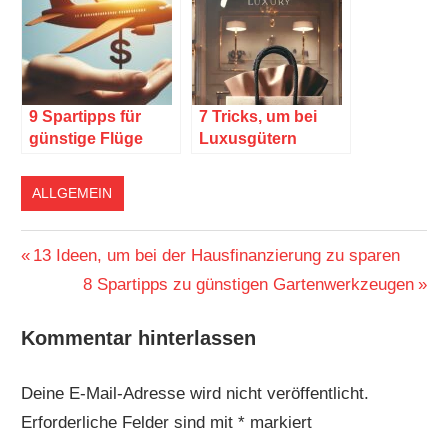
9 Spartipps für
7 Tricks, um bei
günstige Flüge
Luxusgütern
weniger
auszugeben
ALLGEMEIN
Beitragsnavigation
Vorheriger
13 Ideen, um bei der Hausfinanzierung zu sparen
Beitrag:
Nächster
8 Spartipps zu günstigen Gartenwerkzeugen
Beitrag:
Kommentar hinterlassen
Deine E-Mail-Adresse wird nicht veröffentlicht.
Erforderliche Felder sind mit
*
markiert