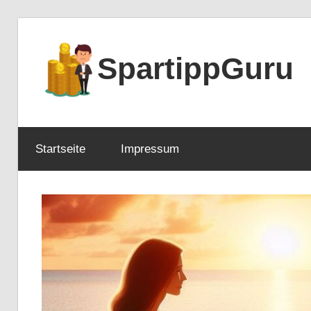
Zum
Inhalt
SpartippGuru
springen
Startseite
Impressum